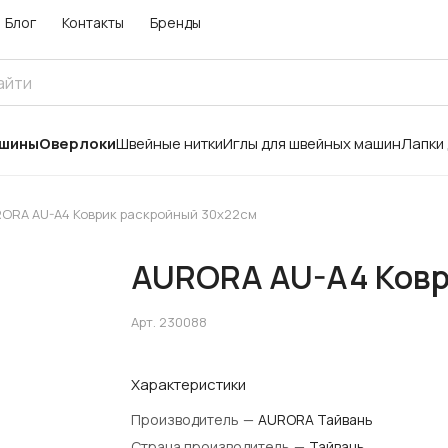
Блог
Контакты
Бренды
ашины
Оверлоки
Швейные нитки
Иглы для швейных машин
Лапки
ORA AU-A4 Коврик раскройный 30x22см
AURORA AU-A4 Ковр
Арт.
230088
Характеристики
Производитель
—
AURORA Тайвань
Страна производитель
—
Тайвань