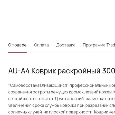
О товаре
Оплата
Доставка
Программа Trad
AU-A4 Коврик раскройный 30
"Самовосстанавливающийся" профессиональный ковр
сохранения остроты режущих кромок лезвий ножей. К
сеткой жёлтого цвета. Двусторонний, разметка нанес
увеличения срока службы коврика при разрезании сл
солнечных лучей, на плоской поверхности. Коврик н