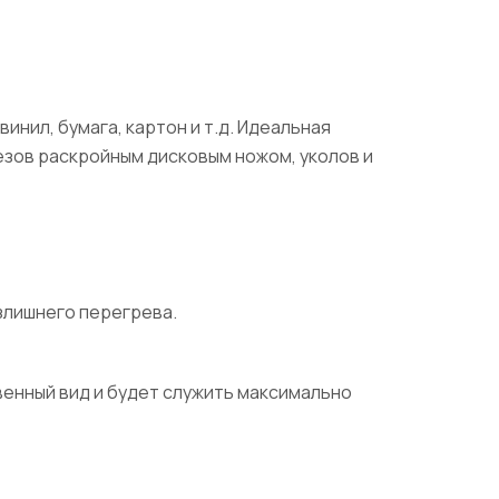
инил, бумага, картон и т.д. Идеальная
езов раскройным дисковым ножом, уколов и
злишнего перегрева.
венный вид и будет служить максимально