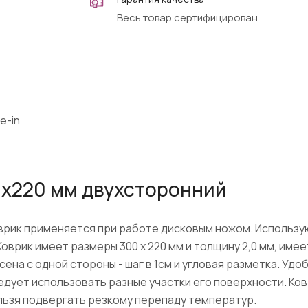
Весь товар сертифицирован
e-in
0х220 мм двухсторонний
ик применяется при работе дисковым ножом. Использую
оврик имеет размеры 300 х 220 мм и толщину 2,0 мм, име
ена с одной стороны - шаг в 1см и угловая разметка. Удо
едует использовать разные участки его поверхности. Ков
ельзя подвергать резкому перепаду температур.