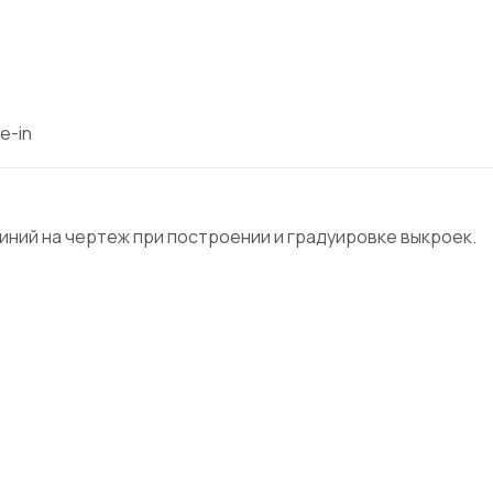
e-in
иний на чертеж при построении и градуировке выкроек.