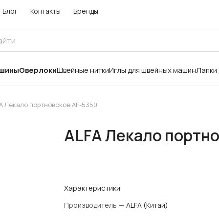
Блог
Контакты
Бренды
ашины
Оверлоки
Швейные нитки
Иглы для швейных машин
Лапки
A Лекало портновское AF-5350
ALFA Лекало портно
Характеристики
Производитель
—
ALFA (Китай)