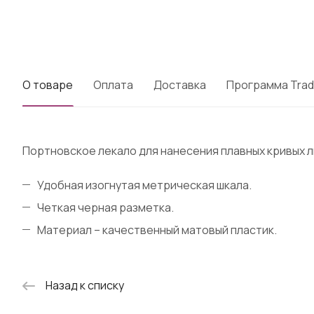
О товаре
Оплата
Доставка
Программа Trad
Портновское лекало для нанесения плавных кривых л
Удобная изогнутая метрическая шкала.
Четкая черная разметка.
Материал – качественный матовый пластик.
Назад к списку