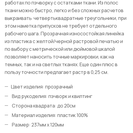
работах по пэчворку с остатками ткани. Из полос
ткани можно быстро, легко и без сложных расчетов
выкраивать четвертьквадратные треугольники, при
этом наметка припусков не требует отдельного
рабочего шага. Прозрачная износостойкая линейка
из пластика с желтой/черной растровой печатью и
по выбору с метрической или дюймовой шкалой
позволяет наносить точные маркировки, как на
темных, так и на светлых тканях. Еще один плюс в
пользу точности предлагает растр в 0,25 см.
Цвет изделия: прозрачный
Вид рукоделия: пэчворк и квилтинг
Сторона квадрата: до 20cм
Материал изделия: пластик 100%
Размер: 237мм x 120мм