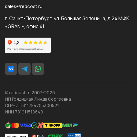
sales@redcost.ru
г. Санкт-Петербург, ул. Большая Зеленина, д.24 МФК
«GRANI», офис 41
© redcost.ru 2007-2026
ИП Грядицкая Линда Сергеевна
ОГРНИП 311784705300521
ИНН 781911518649