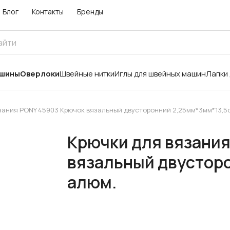
Блог
Контакты
Бренды
ашины
Оверлоки
Швейные нитки
Иглы для швейных машин
Лапки
зания PONY 45903 Крючок вязальный двусторонний 2,25мм*3мм*13,5с
Крючки для вязани
вязальный двусторо
алюм.