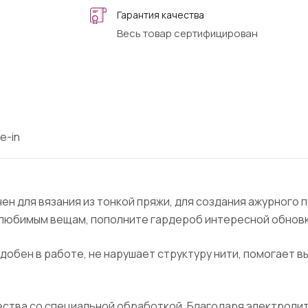
Гарантия качества
Весь товар сертифицирован
e-in
н для вязания из тонкой пряжи, для создания ажурного 
 любимым вещам, пополните гардероб интересной обновк
добен в работе, не нарушает структуру нити, помогает в
чества со специальной обработкой. Благодаря электрол