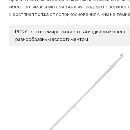
имеет оптимальную для вязания гладкую поверхност
шерстяная пряжа от соприкосновения с ним не темне
PONY – это всемирно известный индийский бренд. 
разнообразным ассортиментом.