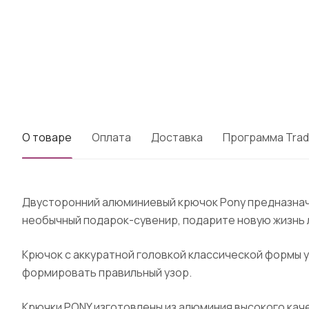
О товаре
Оплата
Доставка
Программа Trad
Двусторонний алюминиевый крючок Pony предназначе
необычный подарок-сувенир, подарите новую жизнь
Крючок с аккуратной головкой классической формы у
формировать правильный узор.
Крючки PONY изготовлены из алюминия высокого ка