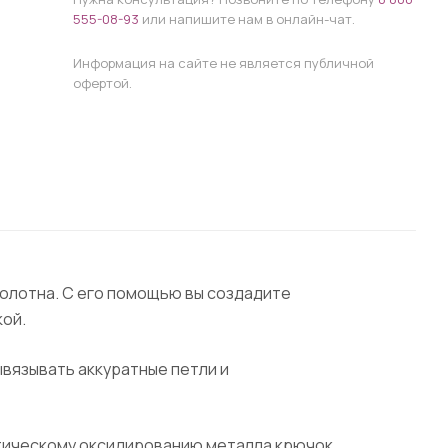
555-08-93
или напишите нам в онлайн-чат.
Информация на сайте не является публичной
офертой.
полотна. С его помощью вы создадите
ой.
ывязывать аккуратные петли и
итическому оксидированию металла крючок