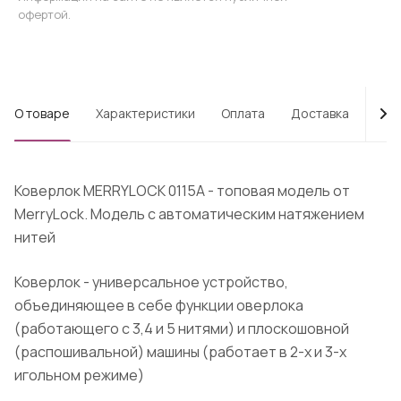
офертой.
О товаре
Характеристики
Оплата
Доставка
Про
Коверлок MERRYLOCK 0115A - топовая модель от
MerryLock. Модель с автоматическим натяжением
нитей
Коверлок - универсальное устройство,
объединяющее в себе функции оверлока
(работающего с 3,4 и 5 нитями) и плоскошовной
(распошивальной) машины (работает в 2-х и 3-х
игольном режиме)