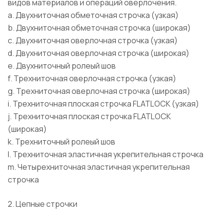
видов материалов и операций оверлочения.
a.
Двухниточная обметочная строчка (узкая)
b.
Двухниточная обметочная строчка (широкая)
c.
Двухниточная оверлочная строчка (узкая)
d.
Двухниточная оверлочная строчка (широкая)
e.
Двухниточный ролеый шов
f.
Трехниточная оверлочная строчка (узкая)
g.
Трехниточная оверлочная строчка (широкая)
i.
Трехниточная плоская строчка FLATLOCK (узкая)
j.
Трехниточная плоская строчка FLATLOCK
(широкая)
k.
Трехниточный ролеый шов
l.
Трехниточная эластичная укрепительная строчка
m.
Четырехниточная эластичная укрепительная
строчка
2. Цепные строчки