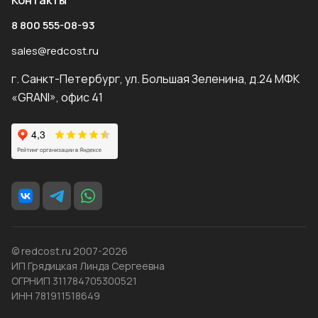
Контакты
8 800 555-08-93
sales@redcost.ru
г. Санкт-Петербург, ул. Большая Зеленина, д.24 МФК
«GRANI», офис 41
© redcost.ru 2007-2026
ИП Грядицкая Линда Сергеевна
ОГРНИП 311784705300521
ИНН 781911518649