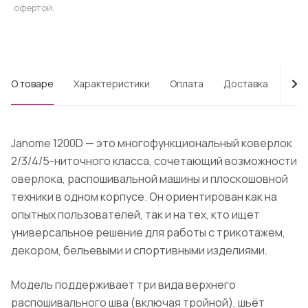
офертой.
О товаре
Характеристики
Оплата
Доставка
Про
Janome 1200D — это многофункциональный коверлок
2/3/4/5-ниточного класса, сочетающий возможности
оверлока, распошивальной машины и плоскошовной
техники в одном корпусе. Он ориентирован как на
опытных пользователей, так и на тех, кто ищет
универсальное решение для работы с трикотажем,
декором, бельевыми и спортивными изделиями.
Модель поддерживает три вида верхнего
распошивального шва (включая тройной), шьёт