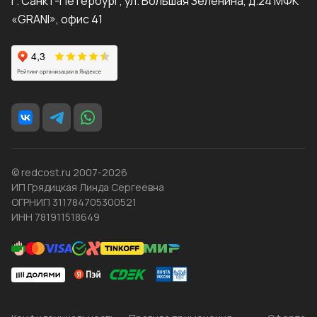
г. Санкт-Петербург, ул. Большая Зеленина, д.24 МФК
«GRANI», офис 41
© redcost.ru 2007-2026
ИП Грядицкая Линда Сергеевна
ОГРНИП 311784705300521
ИНН 781911518649