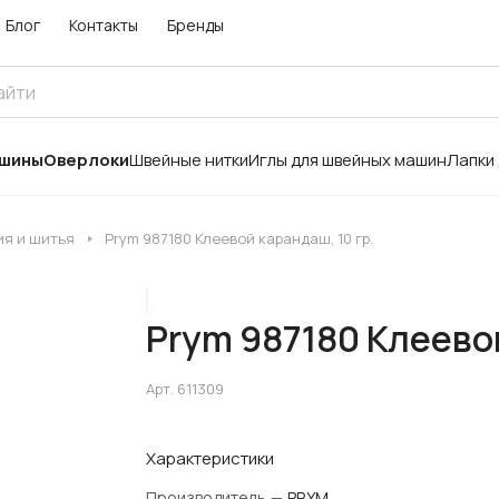
Блог
Контакты
Бренды
ашины
Оверлоки
Швейные нитки
Иглы для швейных машин
Лапки
ия и шитья
Prym 987180 Клеевой карандаш, 10 гр.
Prym 987180 Клеевой
Арт.
611309
Характеристики
Производитель
—
PRYM