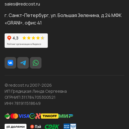
sales@redcost.ru
г. Санкт-Петербург, ул. Большая Зеленина, д.24 МФК
«GRANI», офис 41
© redcost.ru 2007-2026
ИП Грядицкая Линда Сергеевна
ОГРНИП 311784705300521
ИНН 781911518649