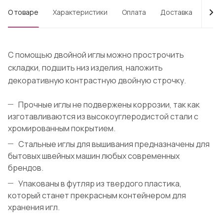
О товаре
Характеристики
Оплата
Доставка
Про
С помощью двойной иглы можно прострочить
складки, подшить низ изделия, наложить
декоративную контрастную двойную строчку.
Прочные иглы не подвержены коррозии, так как
изготавливаются из высокоуглеродистой стали с
хромированным покрытием.
Стальные иглы для вышивания предназначены для
бытовых швейных машин любых современных
брендов.
Упакованы в футляр из твердого пластика,
который станет прекрасным контейнером для
хранения игл.