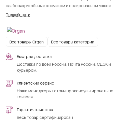
слабозакруглённым кончиком и полированным ушком.
Стандарт 130/705H совместим с Brother, Janome, SINGER,
Подробности
Bernina и большинством других бытовых машин.
Все товары Organ
Все товары категории
Быстрая доставка
Доставка по всей России: Почта России, СДЭК и
курьером.
Клиентский сервис
Наши менеджеры готовы проконсультировать по
товарам
Гарантия качества
Весь товар сертифицирован