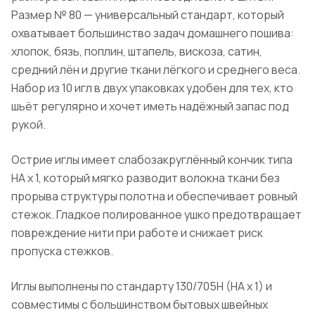
Размер № 80 — универсальный стандарт, который
охватывает большинство задач домашнего пошива:
хлопок, бязь, поплин, штапель, вискоза, сатин,
средний лён и другие ткани лёгкого и среднего веса.
Набор из 10 игл в двух упаковках удобен для тех, кто
шьёт регулярно и хочет иметь надёжный запас под
рукой.
Острие иглы имеет слабозакруглённый кончик типа
HA x 1, который мягко разводит волокна ткани без
прорыва структуры полотна и обеспечивает ровный
стежок. Гладкое полированное ушко предотвращает
повреждение нити при работе и снижает риск
пропуска стежков.
Иглы выполнены по стандарту 130/705H (HA x 1) и
совместимы с большинством бытовых швейных