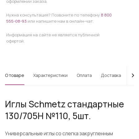
оформлении заказа.
Нужна консультация? Позвоните по телефону
8 800
555-08-93
или напишите нам в онлайн-чат.
Информация на сайте не является публичной
офертой.
О товаре
Характеристики
Оплата
Доставка
Про
Иглы Schmetz стандартные
130/705H №110, 5шт.
Универсальные иглы со слегка закругленным