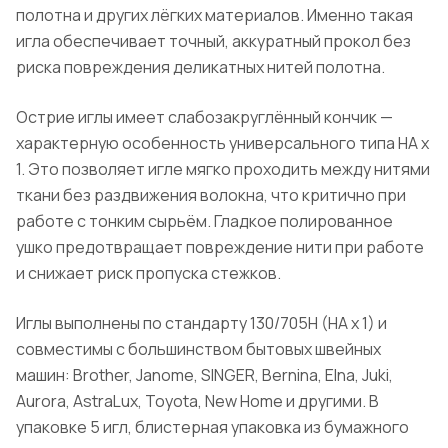
полотна и других лёгких материалов. Именно такая
игла обеспечивает точный, аккуратный прокол без
риска повреждения деликатных нитей полотна.
Острие иглы имеет слабозакруглённый кончик —
характерную особенность универсального типа HA x
1. Это позволяет игле мягко проходить между нитями
ткани без раздвижения волокна, что критично при
работе с тонким сырьём. Гладкое полированное
ушко предотвращает повреждение нити при работе
и снижает риск пропуска стежков.
Иглы выполнены по стандарту 130/705H (HA x 1) и
совместимы с большинством бытовых швейных
машин: Brother, Janome, SINGER, Bernina, Elna, Juki,
Aurora, AstraLux, Toyota, New Home и другими. В
упаковке 5 игл, блистерная упаковка из бумажного