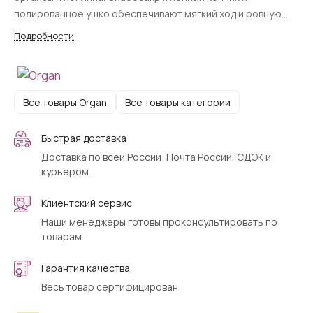
полированное ушко обеспечивают мягкий ход и ровную
строчку. Стандарт 130/705H совместим с Brother, Janome,
Подробности
SINGER, Bernina и большинством других бытовых машин.
Все товары Organ
Все товары категории
Быстрая доставка
Доставка по всей России: Почта России, СДЭК и
курьером.
Клиентский сервис
Наши менеджеры готовы проконсультировать по
товарам
Гарантия качества
Весь товар сертифицирован