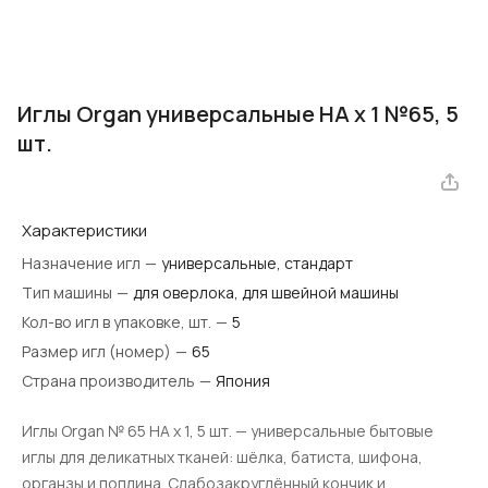
Иглы Organ универсальные HA x 1 №65, 5
шт.
Характеристики
Назначение игл
—
универсальные, стандарт
Тип машины
—
для оверлока, для швейной машины
Кол-во игл в упаковке, шт.
—
5
Размер игл (номер)
—
65
Страна производитель
—
Япония
Иглы Organ № 65 HA x 1, 5 шт. — универсальные бытовые
иглы для деликатных тканей: шёлка, батиста, шифона,
органзы и поплина. Слабозакруглённый кончик и