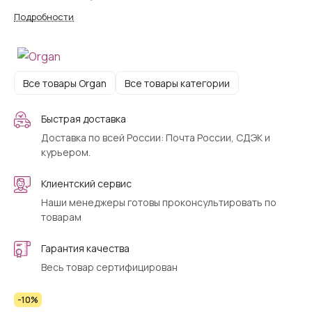
шифона, органзы, льна, поплина и других деликатных
Подробности
тканей.
Все товары Organ
Все товары категории
Быстрая доставка
Доставка по всей России: Почта России, СДЭК и
курьером.
Клиентский сервис
Наши менеджеры готовы проконсультировать по
товарам
Гарантия качества
Весь товар сертифицирован
-10%