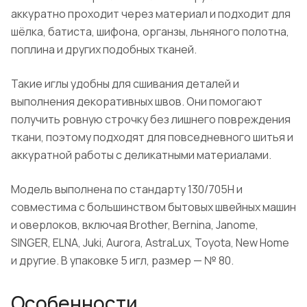
аккуратно проходит через материал и подходит для
шёлка, батиста, шифона, органзы, льняного полотна,
поплина и других подобных тканей.
Такие иглы удобны для сшивания деталей и
выполнения декоративных швов. Они помогают
получить ровную строчку без лишнего повреждения
ткани, поэтому подходят для повседневного шитья и
аккуратной работы с деликатными материалами.
Модель выполнена по стандарту 130/705H и
совместима с большинством бытовых швейных машин
и оверлоков, включая Brother, Bernina, Janome,
SINGER, ELNA, Juki, Aurora, AstraLux, Toyota, New Home
и другие. В упаковке 5 игл, размер — № 80.
Особенности