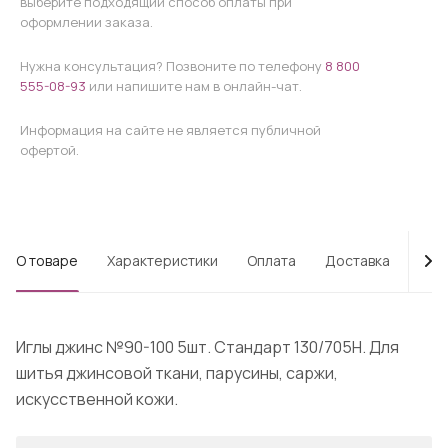
выберите подходящий способ оплаты при
оформлении заказа.
Нужна консультация? Позвоните по телефону
8 800
555-08-93
или напишите нам в онлайн-чат.
Информация на сайте не является публичной
офертой.
О товаре
Характеристики
Оплата
Доставка
Про
Иглы джинс №90-100 5шт. Стандарт 130/705H. Для
шитья джинсовой ткани, парусины, саржи,
искусственной кожи.