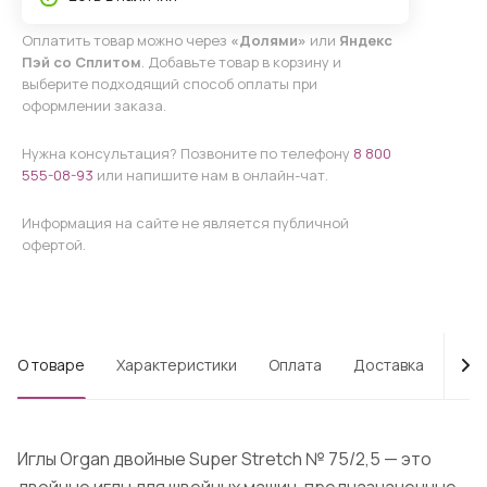
Оплатить товар можно через
«Долями»
или
Яндекс
Пэй со Сплитом
. Добавьте товар в корзину и
выберите подходящий способ оплаты при
оформлении заказа.
Нужна консультация? Позвоните по телефону
8 800
555-08-93
или напишите нам в онлайн-чат.
Информация на сайте не является публичной
офертой.
О товаре
Характеристики
Оплата
Доставка
Про
Иглы Organ двойные Super Stretch № 75/2,5 — это
двойные иглы для швейных машин, предназначенные