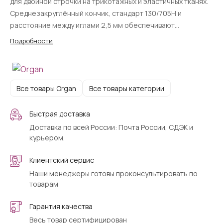
для двойной строчки на трикотажных и эластичных тканях.
Среднезакруглённый кончик, стандарт 130/705H и
расстояние между иглами 2,5 мм обеспечивают
аккуратную строчку без пропусков и повреждения
Подробности
материала.
Все товары Organ
Все товары категории
Быстрая доставка
Доставка по всей России: Почта России, СДЭК и
курьером.
Клиентский сервис
Наши менеджеры готовы проконсультировать по
товарам
Гарантия качества
Весь товар сертифицирован