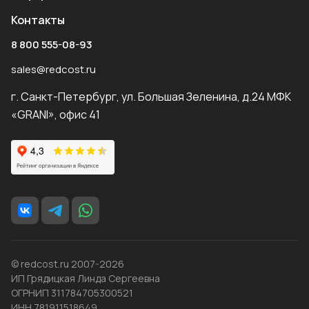
Контакты
8 800 555-08-93
sales@redcost.ru
г. Санкт-Петербург, ул. Большая Зеленина, д.24 МФК
«GRANI», офис 41
© redcost.ru 2007-2026
ИП Грядицкая Линда Сергеевна
ОГРНИП 311784705300521
ИНН 781911518649