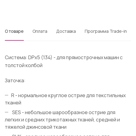
О товаре
Оплата
Доставка
Программа Trade-in
Система: DPx5 (134) - для прямострочных машин с
толстой колбой
Заточка:
R - нормальное круглое острие для текстильных
тканей
SES - небольшое шарообразное острие для
легких и средних трикотажных тканей, средней и
тяжелой джинсовой ткани