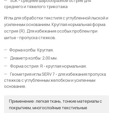
SUK - среднее шарообразное острие для
среднего и тяжелого трикотажа
Иглы для обработки текстиля с углубленной лыской и
усиленным основанием. Круглая нормальная форма
острия (R). Для избежания особых проблем при
шитье - пропуска стежков.
Форма колбы: Круглая.
Диаметр колбы: 2,00 мм.
Форма острия: R - круглая нормальная.
Геометрия иглы SERV 7 - для избежания пропуска
стежков с углубленным желобком и усиленным
основание.
Применение: легкая ткань, тонкие материалы с
покрытием, многослойные текстильные