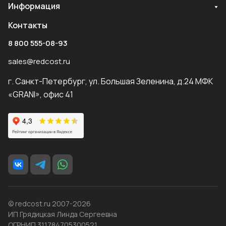
Информация
Контакты
8 800 555-08-93
sales@redcost.ru
г. Санкт-Петербург, ул. Большая Зеленина, д.24 МФК
«GRANI», офис 41
© redcost.ru 2007-2026
ИП Грядицкая Линда Сергеевна
ОГРНИП 311784705300521