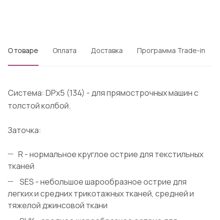
О товаре
Оплата
Доставка
Программа Trade-in
Система: DPx5 (134) - для прямострочных машин с
толстой колбой.
Заточка:
R - нормальное круглое острие для текстильных
тканей
SES - небольшое шарообразное острие для
легких и средних трикотажных тканей, средней и
тяжелой джинсовой ткани