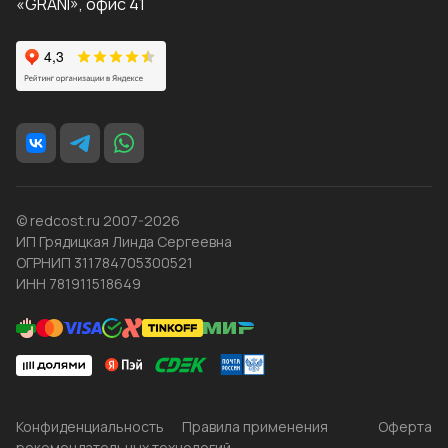
«GRANI», офис 41
© redcost.ru 2007-2026
ИП Грядицкая Линда Сергеевна
ОГРНИП 311784705300521
ИНН 781911518649
Конфиденциальность
Правила применения
Оферта
рекомендательных технологий