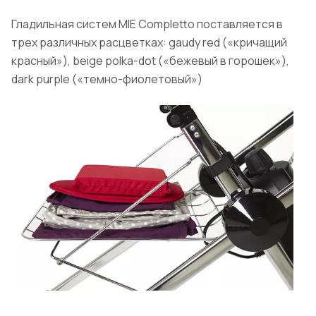
Гладильная систем MIE Completto поставляется в
трех различных расцветках: gaudy red («кричащий
красный»), beige polka-dot («бежевый в горошек»),
dark purple («темно-фиолетовый»)