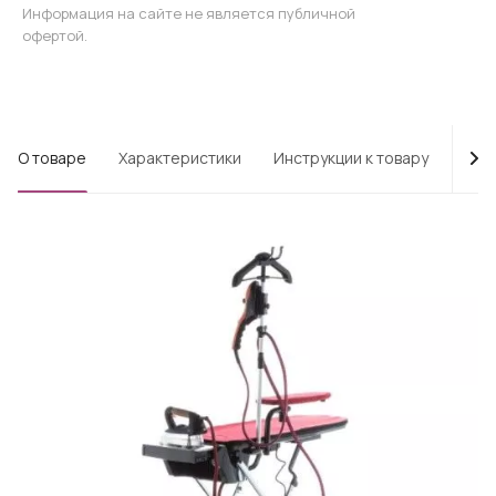
Информация на сайте не является публичной
офертой.
О товаре
Характеристики
Инструкции к товару
Опл