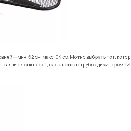
овней — мин. 62 см, макс. 94 см. Можно выбрать тот, кот
еталлических ножек, сделанных из трубок диаметром 30⁄4