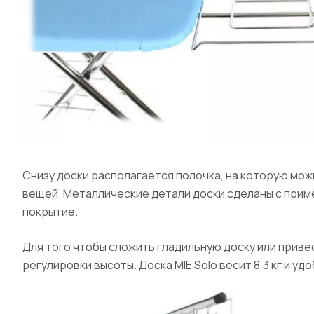
Снизу доски располагается полочка, на которую мо
вещей. Металлические детали доски сделаны с прим
покрытие.
Для того чтобы сложить гладильную доску или привес
регулировки высоты. Доска MIE Solo весит 8,3 кг и у