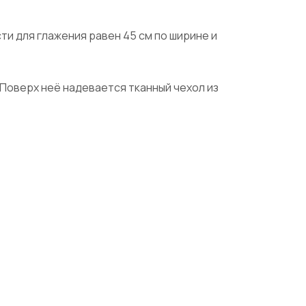
и для глажения равен 45 см по ширине и
Поверх неё надевается тканный чехол из