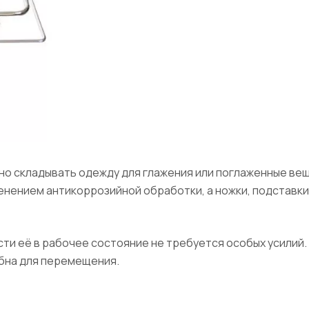
жно складывать одежду для глажения или поглаженные ве
енением антикоррозийной обработки, а ножки, подставк
ти её в рабочее состояние не требуется особых усилий.
добна для перемещения.