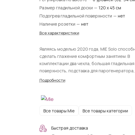
Размер гладильной доски
—
120 х 45 см
Подогрев гладильной поверхности
—
нет
Наличие розетки
—
нет
Все характеристики
Являясь моделью 2020 года, MIE Solo способ
сделать глажение комфортным занятием. В
комплектации два чехла, большая гладильная
поверхность, подставка для парогенератора,
бельевая полочка.
Подробности
Все товары Mie
Все товары категории
Быстрая доставка