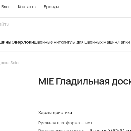
Блог
Контакты
Бренды
ашины
Оверлоки
Швейные нитки
Иглы для швейных машин
Лапки
доска Solo
MIE Гладильная доск
Характеристики
Рукавная платформа
—
нет
Регулировка по высоте
—
8 уровней (62-94 см