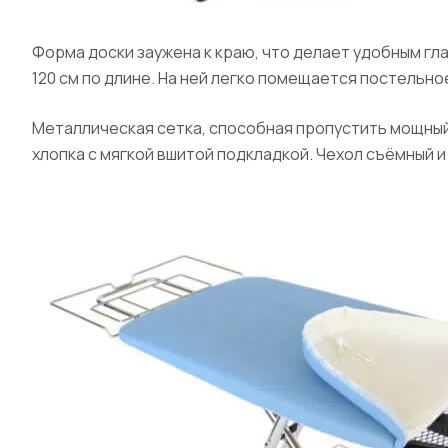
Форма доски заужена к краю, что делает удобным гл
120 см по длине. На ней легко помещается постельно
Металлическая сетка, способная пропустить мощный 
хлопка с мягкой вшитой подкладкой. Чехол съёмный 