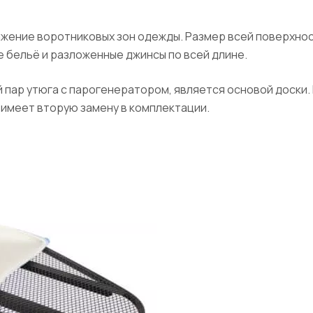
ажение воротниковых зон одежды. Размер всей поверхност
е бельё и разложенные джинсы по всей длине.
пар утюга с парогенератором, является основой доски. 
и имеет вторую замену в комплектации.