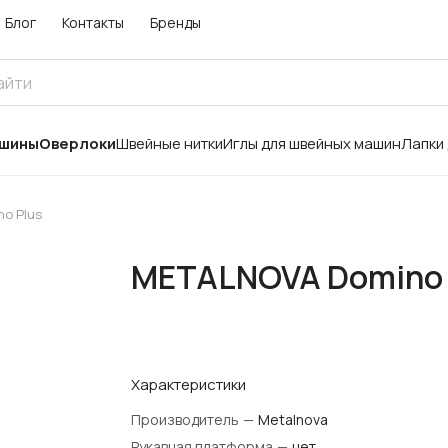
Блог
Контакты
Бренды
ашины
Оверлоки
Швейные нитки
Иглы для швейных машин
Лапки
o Plus
METALNOVA Domino 
Характеристики
Производитель
—
Metalnova
Рукавная платформа
—
нет