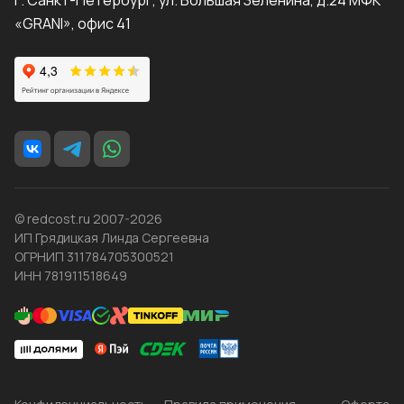
г. Санкт-Петербург, ул. Большая Зеленина, д.24 МФК
«GRANI», офис 41
© redcost.ru 2007-2026
ИП Грядицкая Линда Сергеевна
ОГРНИП 311784705300521
ИНН 781911518649