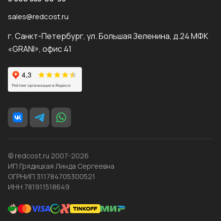
sales@redcost.ru
г. Санкт-Петербург, ул. Большая Зеленина, д.24 МФК
«GRANI», офис 41
© redcost.ru 2007-2026
ИП Грядицкая Линда Сергеевна
ОГРНИП 311784705300521
ИНН 781911518649