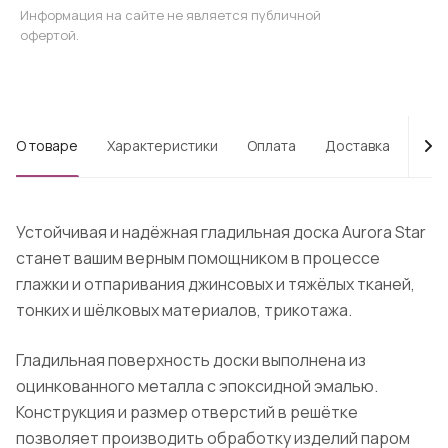
Информация на сайте не является публичной
офертой.
О товаре
Характеристики
Оплата
Доставка
Про
Устойчивая и надёжная гладильная доска Aurora Star
станет вашим верным помощником в процессе
глажки и отпаривания джинсовых и тяжёлых тканей,
тонких и шёлковых материалов, трикотажа.
Гладильная поверхность доски выполнена из
оцинкованного металла с эпоксидной эмалью.
Конструкция и размер отверстий в решётке
позволяет производить обработку изделий паром