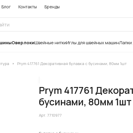
Блог
Контакты
Бренды
ашины
Оверлоки
Швейные нитки
Иглы для швейных машин
Лапки
итура
Prym 417761 Декоративная булавка с бусинами, 80мм 1шт
Prym 417761 Декора
бусинами, 80мм 1шт
Арт.
7710977