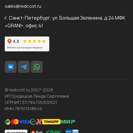
sales@redcost.ru
г. Санкт-Петербург, ул. Большая Зеленина, д.24 МФК
«GRANI», офис 41
© redcost.ru 2007-2026
ИП Грядицкая Линда Сергеевна
ОГРНИП 311784705300521
ИНН 781911518649