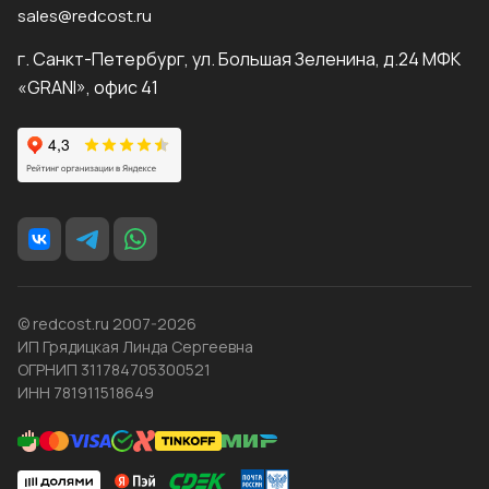
sales@redcost.ru
г. Санкт-Петербург, ул. Большая Зеленина, д.24 МФК
«GRANI», офис 41
© redcost.ru 2007-2026
ИП Грядицкая Линда Сергеевна
ОГРНИП 311784705300521
ИНН 781911518649