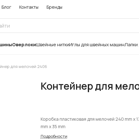
Блог
Контакты
Бренды
ашины
Оверлоки
Швейные нитки
Иглы для швейных машин
Лапки
йнер для мелочей 2406
Контейнер для мел
Коробка пластиковая для мелочей 240 mm x 1
mm x 35 mm
Подробности