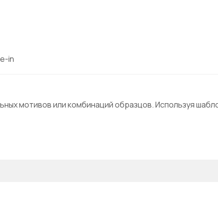
e-in
ьных мотивов или комбинаций образцов. Используя шабл