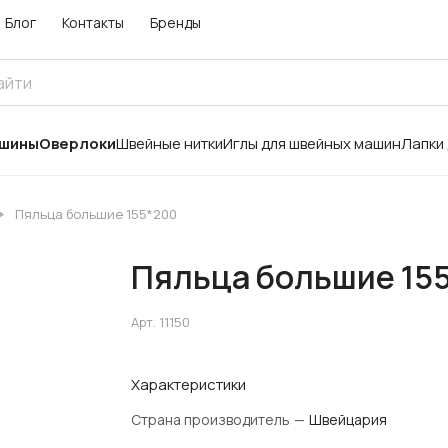
Блог
Контакты
Бренды
ашины
Оверлоки
Швейные нитки
Иглы для швейных машин
Лапки
Пяльца большие 155*200
Пяльца большие 15
Арт.
11150
Характеристики
Страна производитель
—
Швейцария