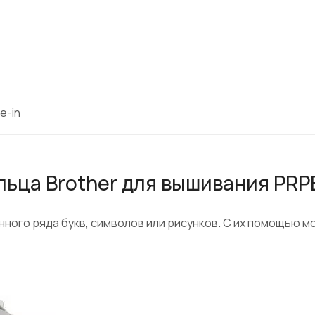
e-in
ца Brother для вышивания PRPBF
ного ряда букв, символов или рисунков. С их помощью м