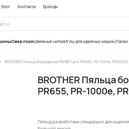
Блог
Контакты
Бренды
ашины
Оверлоки
Швейные нитки
Иглы для швейных машин
Лапки
BROTHER Пяльца бордюрные PRPBF1 для PR655, PR-1000e, PR1050X
BROTHER Пяльца бо
PR655, PR-1000e, P
Пяльца разработаны специально для изделий
большой длиной.