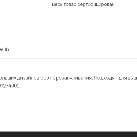
Весь товар сертифицирован
e-in
ольших дизайнов без перезапяливания. Подходят для выши
81274002.