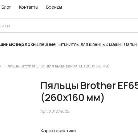
Блог
Контакты
Бренды
ашины
Оверлоки
Швейные нитки
Иглы для швейных машин
Лапки
Пяльцы Brother EF65 для вышивания XL (260х160 мм)
Пяльцы Brother EF6
(260х160 мм)
Арт.
X81274002
Характеристики