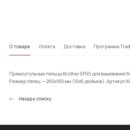
О товаре
Оплата
Доставка
Программа Trad
Прямоугольные пяльцы Brother EF65 для вышивания б
Размер пялец — 260х160 мм (10х6 дюймов). Артикул Х
Назад к списку