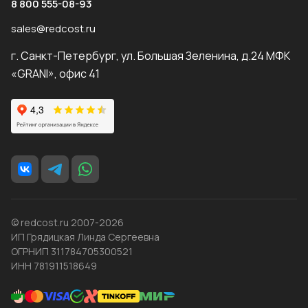
8 800 555-08-93
sales@redcost.ru
г. Санкт-Петербург, ул. Большая Зеленина, д.24 МФК
«GRANI», офис 41
© redcost.ru 2007-2026
ИП Грядицкая Линда Сергеевна
ОГРНИП 311784705300521
ИНН 781911518649