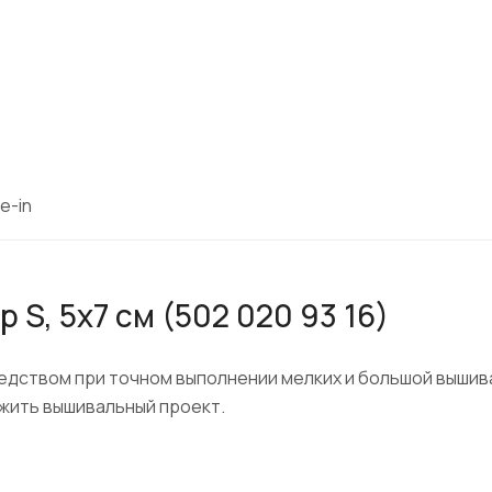
e-in
S, 5х7 см (502 020 93 16)
дством при точном выполнении мелких и большой вышива
жить вышивальный проект.