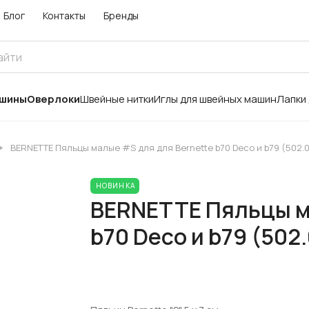
Блог
Контакты
Бренды
ашины
Оверлоки
Швейные нитки
Иглы для швейных машин
Лапки
BERNETTE Пяльцы малые #S для для Bernette b70 Deco и b79 (502.0
НОВИНКА
BERNETTE Пяльцы м
b70 Deco и b79 (502.