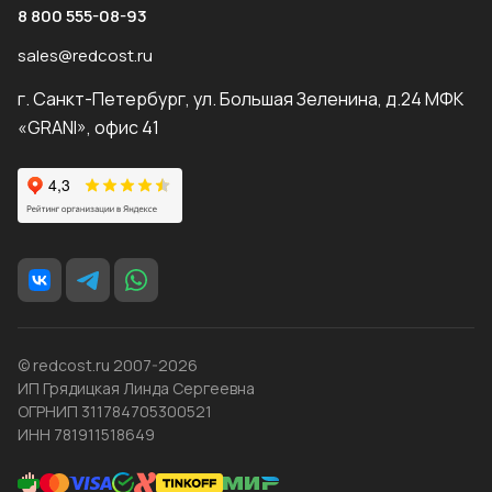
8 800 555-08-93
sales@redcost.ru
г. Санкт-Петербург, ул. Большая Зеленина, д.24 МФК
«GRANI», офис 41
© redcost.ru 2007-2026
ИП Грядицкая Линда Сергеевна
ОГРНИП 311784705300521
ИНН 781911518649