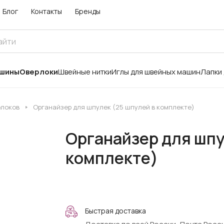
Блог
Контакты
Бренды
ашины
Оверлоки
Швейные нитки
Иглы для швейных машин
Лапки
рлоков
Органайзер для шпулек (25 шпулей в комплекте)
Органайзер для шпу
комплекте)
Быстрая доставка