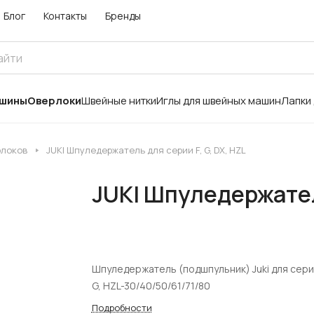
Блог
Контакты
Бренды
ашины
Оверлоки
Швейные нитки
Иглы для швейных машин
Лапки
рлоков
JUKI Шпуледержатель для серии F, G, DX, HZL
JUKI Шпуледержатель
Шпуледержатель (подшпульник) Juki для серии
G, HZL-30/40/50/61/71/80
Подробности