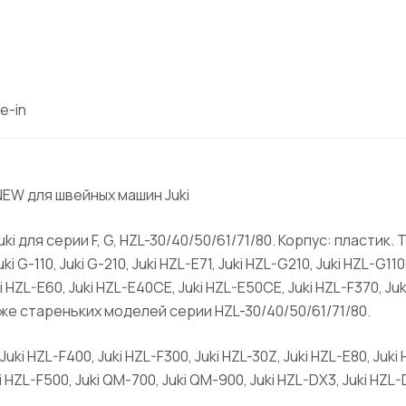
e-in
EW для швейных машин Juki
для серии F, G, HZL-30/40/50/61/71/80. Корпус: пластик. 
ki G-110, Juki G-210, Juki HZL-E71, Juki HZL-G210, Juki HZL-G11
uki HZL-E60, Juki HZL-E40CE, Juki HZL-E50CE, Juki HZL-F370, Juk
ак же стареньких моделей серии HZL-30/40/50/61/71/80.
 Juki HZL-F400, Juki HZL-F300, Juki HZL-30Z, Juki HZL-E80, Juki 
i HZL-F500, Juki QM-700, Juki QM-900, Juki HZL-DX3, Juki HZL