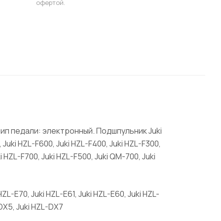
офертой.
Тип педали: электронный. Подшпульник Juki
0, Juki HZL-F600, Juki HZL-F400, Juki HZL-F300,
i HZL-F700, Juki HZL-F500, Juki QM-700, Juki
HZL-E70, Juki HZL-E61, Juki HZL-E60, Juki HZL-
-DX5, Juki HZL-DX7