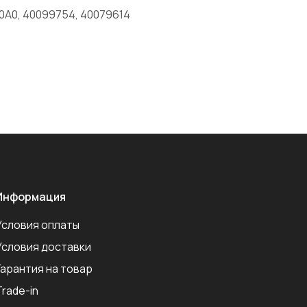
0A0, 40099754, 40079614
Информация
Условия оплаты
Условия доставки
Гарантия на товар
Trade-in