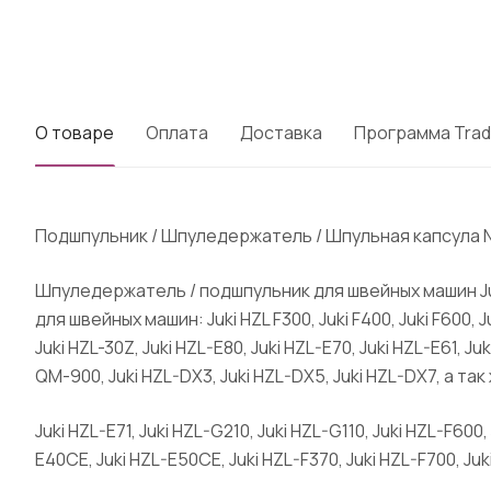
О товаре
Оплата
Доставка
Программа Trad
Подшпульник / Шпуледержатель / Шпульная капсула N
Шпуледержатель / подшпульник для швейных машин Juki 
для швейных машин: Juki HZL F300, Juki F400, Juki F600, Ju
Juki HZL-30Z, Juki HZL-E80, Juki HZL-E70, Juki HZL-E61, J
QM-900, Juki HZL-DX3, Juki HZL-DX5, Juki HZL-DX7, а т
Juki HZL-E71, Juki HZL-G210, Juki HZL-G110, Juki HZL-F600,
E40CE, Juki HZL-E50CE, Juki HZL-F370, Juki HZL-F700, Juk