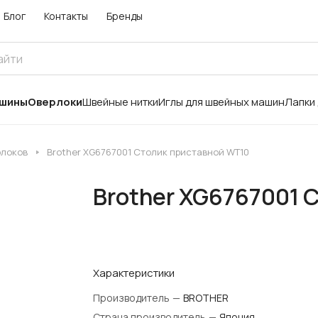
Блог
Контакты
Бренды
ашины
Оверлоки
Швейные нитки
Иглы для швейных машин
Лапки
рлоков
Brother XG6767001 Столик приставной WT10
Brother XG6767001 
Характеристики
Производитель
—
BROTHER
Страна производитель
—
Япония