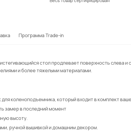
Весь товар сертифицирован
авка
Программа Trade-in
 пристегивающийся стол продлевает поверхность слева и
делиями и более тяжелыми материалами.
к для коленоподъемника, который входит в комплект ваш
ть замер в последний момент
чную высоту.
ами, ручной вышивкой и домашним декором.