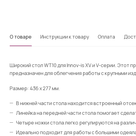
О товаре
Инструкции к товару
Оплата
Дост
Широкий стол WT10 для Innov-is XV и V-серии. Этот
предназначен для облегчения работы с крупными из
Размер: 436 х 277 мм.
В нижней части стола находится встроенный отсе
Линейка на передней части стола помогает сдела
Четыре ножки стола легко регулируются на разли
Идеально подходит для работы с большими одеял