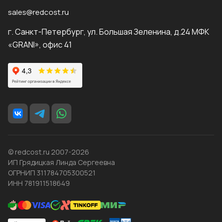
sales@redcost.ru
г. Санкт-Петербург, ул. Большая Зеленина, д.24 МФК
«GRANI», офис 41
© redcost.ru 2007-2026
ИП Грядицкая Линда Сергеевна
ОГРНИП 311784705300521
ИНН 781911518649