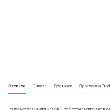
О товаре
Оплата
Доставка
Программа Trad
Комплект для квилтинга QKF1 от Brother включает в