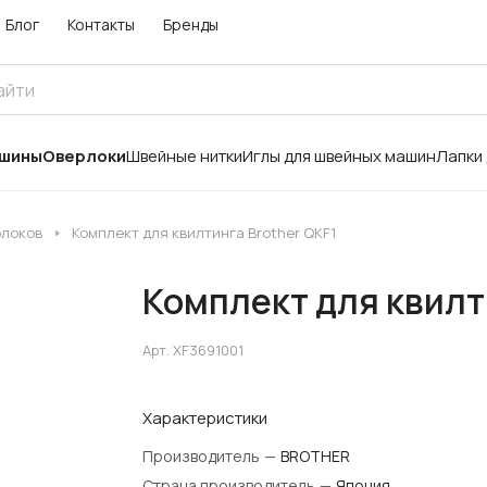
Блог
Контакты
Бренды
ашины
Оверлоки
Швейные нитки
Иглы для швейных машин
Лапки
рлоков
Комплект для квилтинга Brother QKF1
Комплект для квилт
Арт.
XF3691001
Характеристики
Производитель
—
BROTHER
Страна производитель
—
Япония