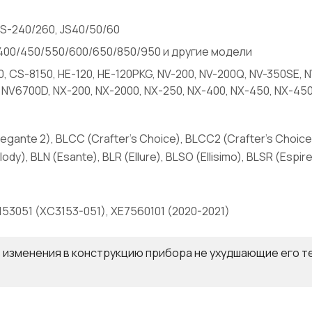
RS-240/260, JS40/50/60
0/400/450/550/600/650/850/950 и другие модели
, CS-8150, HE-120, HE-120PKG, NV-200, NV-200Q, NV-350SE, N
, NV6700D, NX-200, NX-2000, NX-250, NX-400, NX-450, NX-45
llegante 2), BLCC (Crafter's Choice), BLCC2 (Crafter's Choi
ody), BLN (Esante), BLR (Ellure), BLSO (Ellisimo), BLSR (Esp
53051 (XC3153-051), XE7560101 (2020-2021)
 изменения в конструкцию прибора не ухудшающие его т