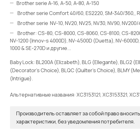
Brother serie A-16, A-50, A-80, A-150
Brother serie Comfort 40/60, ES2220, SM-340/360,, 
Brother serie NV-10, NV20, NV25, NV30, NV90, NV20
Brother: CS-80, CS-8000, CS-8060, CS-8100, CS-8200
NV-1200 (Innov-s 4000D), NV-4500D (Duetta), NV-6000D
1000 & SE-270D и другие...
Baby Lock: BL200A (Elizabeth), BLG (Ellegante), BLG2 (E
(Decorator's Choice), BLQC (Quilter's Choice), BLMY (Mel
(Intrigue).
Альтернативные названия: XC3153121, XC3153321, XC31
Производитель оставляет за собой право вносить
характеристики, без уведомления потребителя.