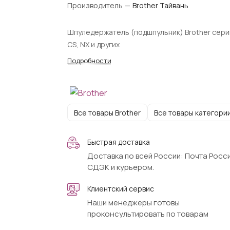
Производитель
—
Brother Тайвань
Шпуледержатель (подшпульник) Brother сери
CS, NX и других
Подробности
Все товары Brother
Все товары категори
Быстрая доставка
Доставка по всей России: Почта Росси
СДЭК и курьером.
Клиентский сервис
Наши менеджеры готовы
проконсультировать по товарам