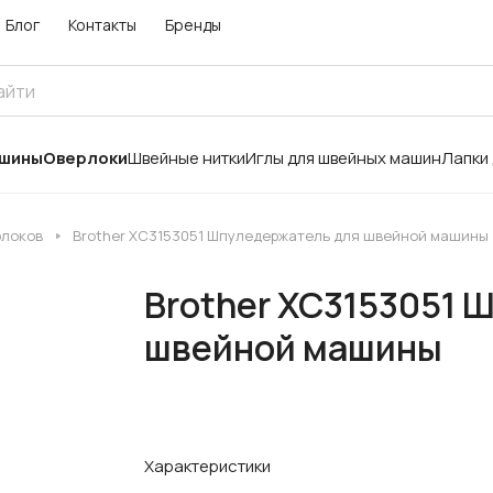
Блог
Контакты
Бренды
ашины
Оверлоки
Швейные нитки
Иглы для швейных машин
Лапки
рлоков
Brother XC3153051 Шпуледержатель для швейной машины
Brother XC3153051 
швейной машины
Характеристики