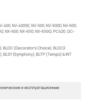
V-400, NV-400SE, NV-500, NV-500D, NV-600,
0Q, NX-600, NX-650, NX-650Q, PC420, QC-
ce), BLDC (Decorator's Choice), BLDC2
ire), BLSY (Symphony), BLTP (Tempo) & INT
ехнические и эксплуатационные