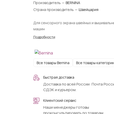
Производитель
—
BERNINA
Страна производитель
—
Швейцария
Для сенсорного экрана швейных и вышивальн
машин
Подробности
Все товары Bernina
Все товары категори
Быстрая доставка
Доставка по всей России: Почта Росси
СДЭК и курьером.
Клиентский сервис
Наши менеджеры готовы
проконсультировать по товарам