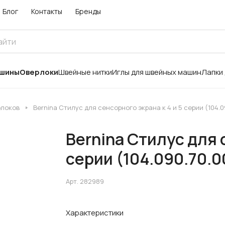
Блог
Контакты
Бренды
ашины
Оверлоки
Швейные нитки
Иглы для швейных машин
Лапки
рлоков
Bernina Стилус для сенсорного экрана к 4 и 5 серии (104.0
Bernina Стилус для 
серии (104.090.70.0
Арт.
282989
Характеристики