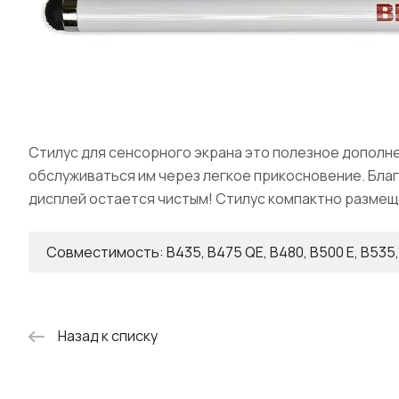
Стилус для сенсорного экрана это полезное дополн
обслуживаться им через легкое прикосновение. Благ
дисплей остается чистым! Стилус компактно размещ
Совместимость: B435, B475 QE, B480, B500 E, B535,
Назад к списку