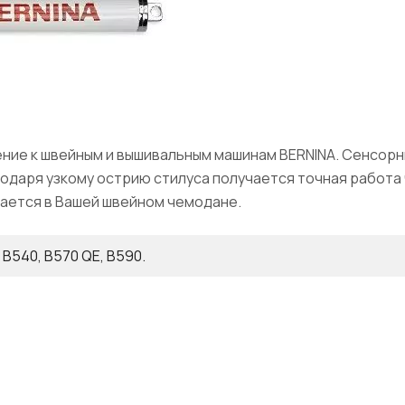
ение к швейным и вышивальным машинам BERNINA. Сенсорн
одаря узкому острию стилуса получается точная работа 
ается в Вашей швейном чемодане.
 B540, B570 QE, B590.