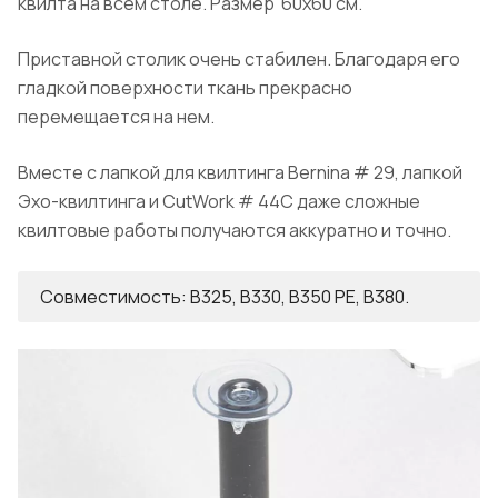
квилта на всем столе. Размер 60х60 см.
Приставной столик очень стабилен. Благодаря его
гладкой поверхности ткань прекрасно
перемещается на нем.
Вместе с лапкой для квилтинга Bernina # 29, лапкой
Эхо-квилтинга и CutWork # 44C даже сложные
квилтовые работы получаются аккуратно и точно.
Совместимость: B325, B330, B350 PE, B380.