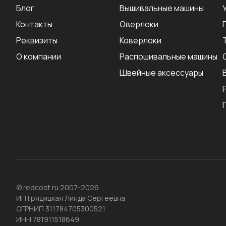
Блог
Вышивальные машины
Контакты
Оверлоки
Реквизиты
Коверлоки
О компании
Распошивальные машины
Швейные аксеcсуары
© redcost.ru 2007-2026
ИП Грядицкая Линда Сергеевна
ОГРНИП 311784705300521
ИНН 781911518649