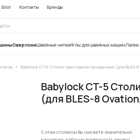
Блог
Контакты
Бренды
ашины
Оверлоки
Швейные нитки
Иглы для швейных машин
Лапки
рлоков
Babylock CT-5 Столик приставной прозрачный (для BLES-8 O
Babylock CT-5 Стол
(для BLES-8 Ovation
C этим столиком Вы сможете значительно
расширить рабочую поверхность вашего