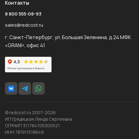
Контакты
8 800 555-08-93
sales@redcost.ru
г. Санкт-Петербург, ул. Большая Зеленина, д.24 МФК
«GRANI», офис 41
© redcost.ru 2007-2026
ИП Грядицкая Линда Сергеевна
ОГРНИП 311784705300521
ИНН 781911518649