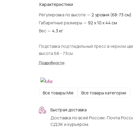
Характеристики
Регулировка по высоте
—
2 уровня (68-73 см)
Габаритные размеры
—
92 х 10 х 44 см
Вес
—
4,3 кг
Подставка под гладильный пресс​ в черном цв
высота 68 - 73см.
Подробности
Все товары Mie
Все товары категории
Быстрая доставка
Доставка по всей России: Почта Росси
СДЭК и курьером.