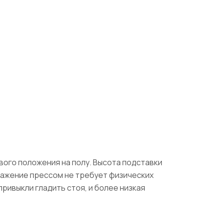
вого положения на полу. Высота подставки
Глажение прессом не требует физических
ривыкли гладить стоя, и более низкая