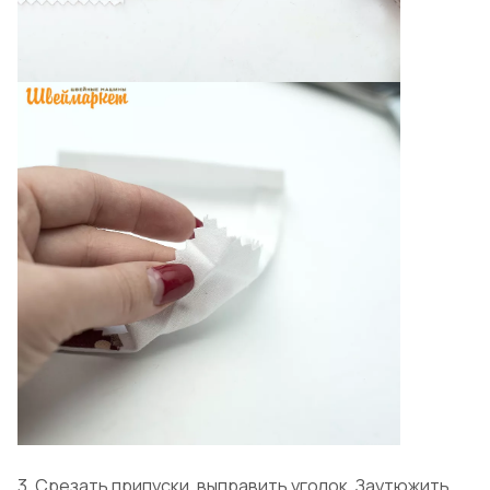
3. Срезать припуски, выправить уголок. Заутюжить