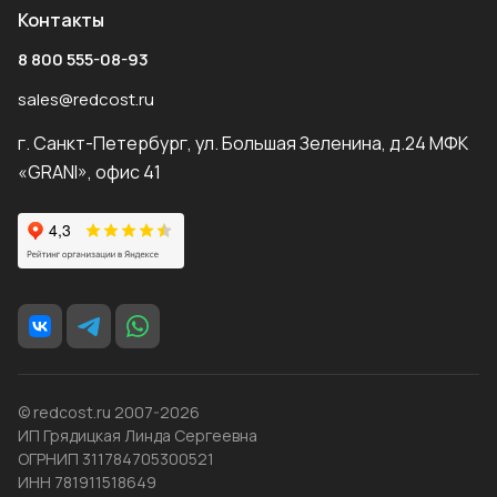
Контакты
8 800 555-08-93
sales@redcost.ru
г. Санкт-Петербург, ул. Большая Зеленина, д.24 МФК
«GRANI», офис 41
© redcost.ru 2007-2026
ИП Грядицкая Линда Сергеевна
ОГРНИП 311784705300521
ИНН 781911518649