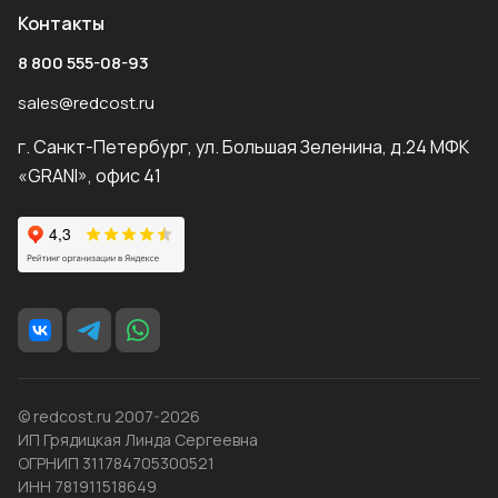
Контакты
8 800 555-08-93
sales@redcost.ru
г. Санкт-Петербург, ул. Большая Зеленина, д.24 МФК
«GRANI», офис 41
© redcost.ru 2007-2026
ИП Грядицкая Линда Сергеевна
ОГРНИП 311784705300521
ИНН 781911518649