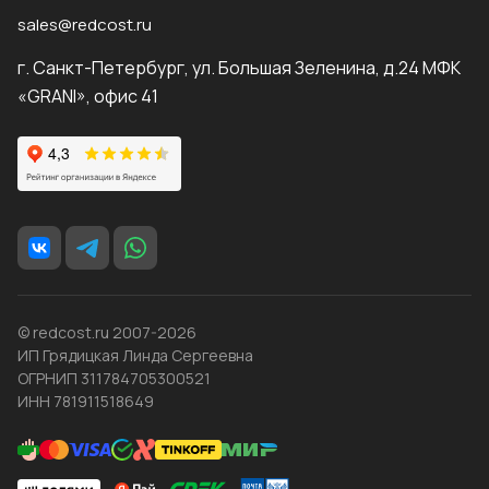
sales@redcost.ru
г. Санкт-Петербург, ул. Большая Зеленина, д.24 МФК
«GRANI», офис 41
© redcost.ru 2007-2026
ИП Грядицкая Линда Сергеевна
ОГРНИП 311784705300521
ИНН 781911518649